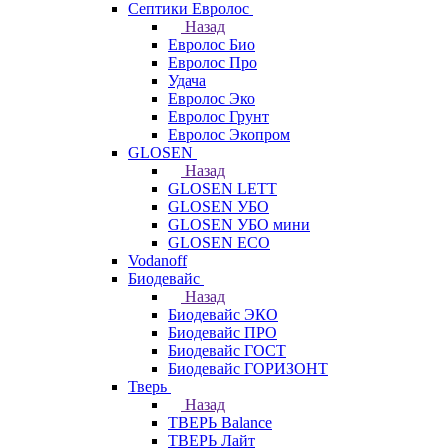
Септики Евролос
Назад
Евролос Био
Евролос Про
Удача
Евролос Эко
Евролос Грунт
Евролос Экопром
GLOSEN
Назад
GLOSEN LETT
GLOSEN УБО
GLOSEN УБО мини
GLOSEN ECO
Vodanoff
Биодевайс
Назад
Биодевайс ЭКО
Биодевайс ПРО
Биодевайс ГОСТ
Биодевайс ГОРИЗОНТ
Тверь
Назад
ТВЕРЬ Balance
ТВЕРЬ Лайт