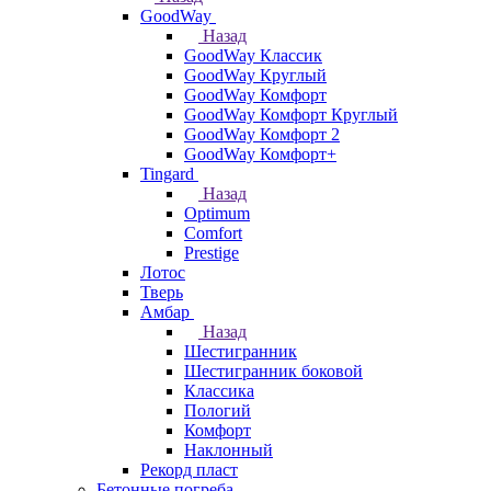
GoodWay
Назад
GoodWay Классик
GoodWay Круглый
GoodWay Комфорт
GoodWay Комфорт Круглый
GoodWay Комфорт 2
GoodWay Комфорт+
Tingard
Назад
Optimum
Comfort
Prestige
Лотос
Тверь
Амбар
Назад
Шестигранник
Шестигранник боковой
Классика
Пологий
Комфорт
Наклонный
Рекорд пласт
Бетонные погреба