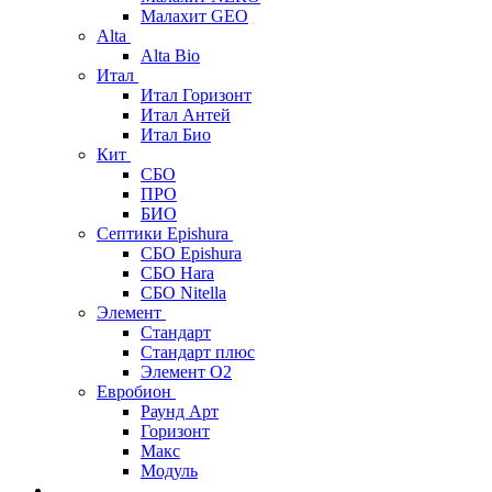
Малахит GEO
Alta
Alta Bio
Итал
Итал Горизонт
Итал Антей
Итал Био
Кит
СБО
ПРО
БИО
Септики Epishura
СБО Epishura
СБО Hara
СБО Nitella
Элемент
Стандарт
Стандарт плюс
Элемент О2
Евробион
Раунд Арт
Горизонт
Макс
Модуль