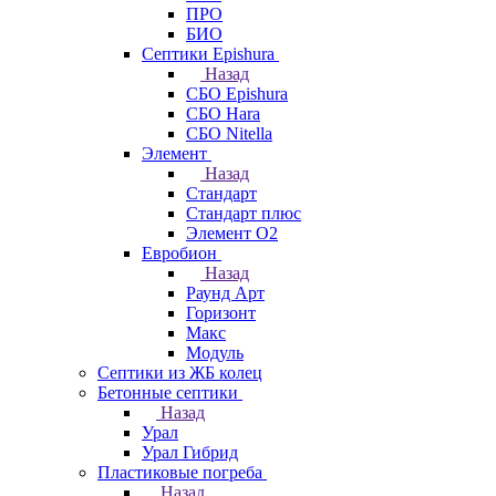
ПРО
БИО
Септики Epishura
Назад
СБО Epishura
СБО Hara
СБО Nitella
Элемент
Назад
Стандарт
Стандарт плюс
Элемент О2
Евробион
Назад
Раунд Арт
Горизонт
Макс
Модуль
Септики из ЖБ колец
Бетонные септики
Назад
Урал
Урал Гибрид
Пластиковые погреба
Назад