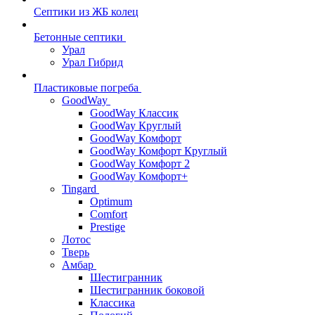
Септики из ЖБ колец
Бетонные септики
Урал
Урал Гибрид
Пластиковые погреба
GoodWay
GoodWay Классик
GoodWay Круглый
GoodWay Комфорт
GoodWay Комфорт Круглый
GoodWay Комфорт 2
GoodWay Комфорт+
Tingard
Optimum
Comfort
Prestige
Лотос
Тверь
Амбар
Шестигранник
Шестигранник боковой
Классика