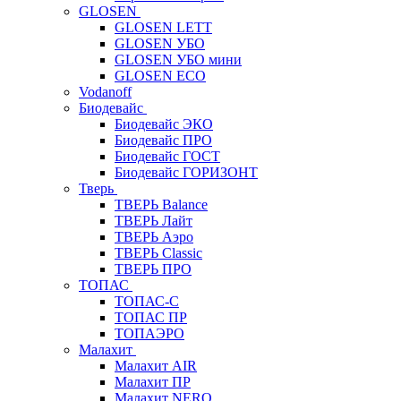
GLOSEN
GLOSEN LETT
GLOSEN УБО
GLOSEN УБО мини
GLOSEN ECO
Vodanoff
Биодевайс
Биодевайс ЭКО
Биодевайс ПРО
Биодевайс ГОСТ
Биодевайс ГОРИЗОНТ
Тверь
ТВЕРЬ Balance
ТВЕРЬ Лайт
ТВЕРЬ Аэро
ТВЕРЬ Classic
ТВЕРЬ ПРО
ТОПАС
ТОПАС-С
ТОПАС ПР
ТОПАЭРО
Малахит
Малахит AIR
Малахит ПР
Малахит NERO