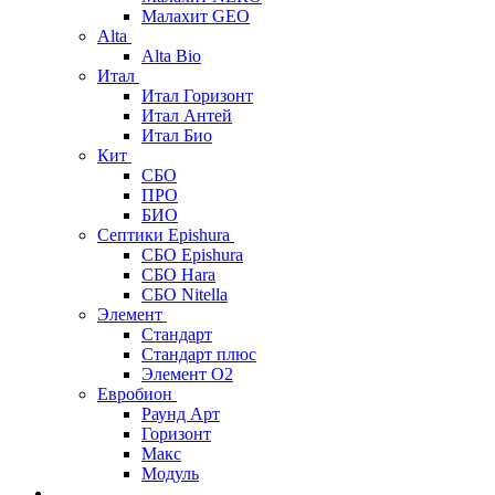
Малахит GEO
Alta
Alta Bio
Итал
Итал Горизонт
Итал Антей
Итал Био
Кит
СБО
ПРО
БИО
Септики Epishura
СБО Epishura
СБО Hara
СБО Nitella
Элемент
Стандарт
Стандарт плюс
Элемент О2
Евробион
Раунд Арт
Горизонт
Макс
Модуль