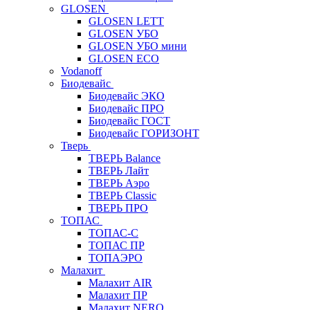
GLOSEN
GLOSEN LETT
GLOSEN УБО
GLOSEN УБО мини
GLOSEN ECO
Vodanoff
Биодевайс
Биодевайс ЭКО
Биодевайс ПРО
Биодевайс ГОСТ
Биодевайс ГОРИЗОНТ
Тверь
ТВЕРЬ Balance
ТВЕРЬ Лайт
ТВЕРЬ Аэро
ТВЕРЬ Classic
ТВЕРЬ ПРО
ТОПАС
ТОПАС-С
ТОПАС ПР
ТОПАЭРО
Малахит
Малахит AIR
Малахит ПР
Малахит NERO