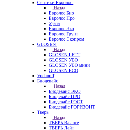
Септики Евролос
Назад
Евролос Био
Евролос Про
Удача
Евролос Эко
Евролос Грунт
Евролос Экопром
GLOSEN
Назад
GLOSEN LETT
GLOSEN УБО
GLOSEN УБО мини
GLOSEN ECO
Vodanoff
Биодевайс
Назад
Биодевайс ЭКО
Биодевайс ПРО
Биодевайс ГОСТ
Биодевайс ГОРИЗОНТ
Тверь
Назад
ТВЕРЬ Balance
ТВЕРЬ Лайт