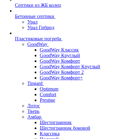
Септики из ЖБ колец
Бетонные септики
Урал
Урал Гибрид
Пластиковые погреба
GoodWay
GoodWay Классик
GoodWay Круглый
GoodWay Комфорт
GoodWay Комфорт Круглый
GoodWay Комфорт 2
GoodWay Комфорт+
Tingard
Optimum
Comfort
Prestige
Лотос
Тверь
Амбар
Шестигранник
Шестигранник боковой
Классика