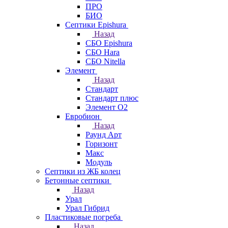
ПРО
БИО
Септики Epishura
Назад
СБО Epishura
СБО Hara
СБО Nitella
Элемент
Назад
Стандарт
Стандарт плюс
Элемент О2
Евробион
Назад
Раунд Арт
Горизонт
Макс
Модуль
Септики из ЖБ колец
Бетонные септики
Назад
Урал
Урал Гибрид
Пластиковые погреба
Назад