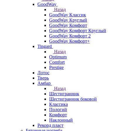
GoodWay
Назад
GoodWay Классик
GoodWay Круглый
GoodWay Комфорт
GoodWay Комфорт Круглый
GoodWay Комфорт 2
GoodWay Комфорт+
Tingard
Назад
Optimum
Comfort
Prestige
Лотос
Тверь
Амбар
Назад
Шестигранник
Шестигранник боковой
Классика
Пологий
Комфорт
Наклонный
Рекорд пласт
Бетонные погреба