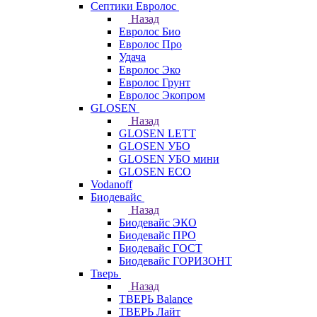
Септики Евролос
Назад
Евролос Био
Евролос Про
Удача
Евролос Эко
Евролос Грунт
Евролос Экопром
GLOSEN
Назад
GLOSEN LETT
GLOSEN УБО
GLOSEN УБО мини
GLOSEN ECO
Vodanoff
Биодевайс
Назад
Биодевайс ЭКО
Биодевайс ПРО
Биодевайс ГОСТ
Биодевайс ГОРИЗОНТ
Тверь
Назад
ТВЕРЬ Balance
ТВЕРЬ Лайт