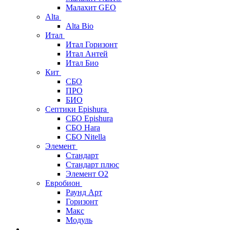
Малахит GEO
Alta
Alta Bio
Итал
Итал Горизонт
Итал Антей
Итал Био
Кит
СБО
ПРО
БИО
Септики Epishura
СБО Epishura
СБО Hara
СБО Nitella
Элемент
Стандарт
Стандарт плюс
Элемент О2
Евробион
Раунд Арт
Горизонт
Макс
Модуль