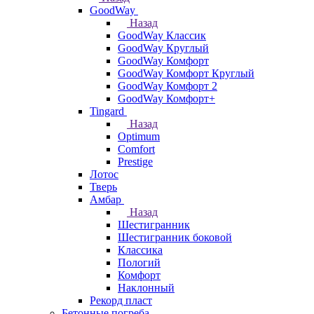
GoodWay
Назад
GoodWay Классик
GoodWay Круглый
GoodWay Комфорт
GoodWay Комфорт Круглый
GoodWay Комфорт 2
GoodWay Комфорт+
Tingard
Назад
Optimum
Comfort
Prestige
Лотос
Тверь
Амбар
Назад
Шестигранник
Шестигранник боковой
Классика
Пологий
Комфорт
Наклонный
Рекорд пласт
Бетонные погреба