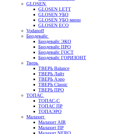
GLOSEN
GLOSEN LETT
GLOSEN УБО
GLOSEN УБО мини
GLOSEN ECO
Vodanoff
Биодевайс
Биодевайс ЭКО
Биодевайс ПРО
Биодевайс ГОСТ
Биодевайс ГОРИЗОНТ
Тверь
ТВЕРЬ Balance
ТВЕРЬ Лайт
ТВЕРЬ Аэро
ТВЕРЬ Classic
ТВЕРЬ ПРО
ТОПАС
ТОПАС-С
ТОПАС ПР
ТОПАЭРО
Малахит
Малахит AIR
Малахит ПР
Малахит NERO