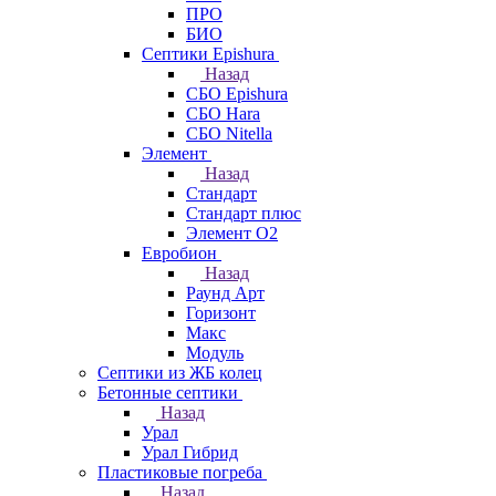
ПРО
БИО
Септики Epishura
Назад
СБО Epishura
СБО Hara
СБО Nitella
Элемент
Назад
Стандарт
Стандарт плюс
Элемент О2
Евробион
Назад
Раунд Арт
Горизонт
Макс
Модуль
Септики из ЖБ колец
Бетонные септики
Назад
Урал
Урал Гибрид
Пластиковые погреба
Назад