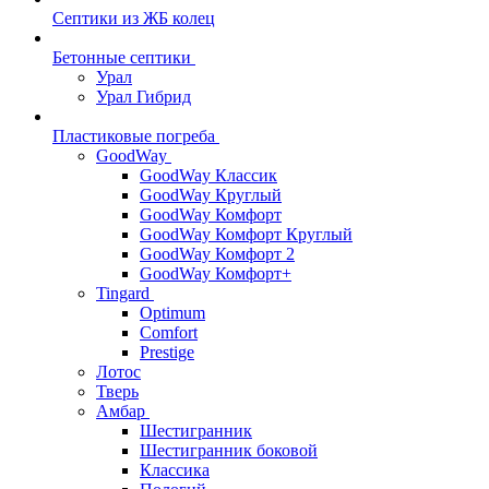
Септики из ЖБ колец
Бетонные септики
Урал
Урал Гибрид
Пластиковые погреба
GoodWay
GoodWay Классик
GoodWay Круглый
GoodWay Комфорт
GoodWay Комфорт Круглый
GoodWay Комфорт 2
GoodWay Комфорт+
Tingard
Optimum
Comfort
Prestige
Лотос
Тверь
Амбар
Шестигранник
Шестигранник боковой
Классика